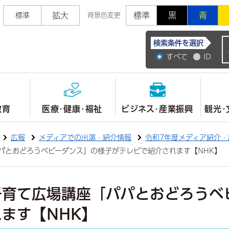
拡大
標準
黒
青
標準
背景色変更
常陸大宮市公式ホ
検索条件を選択
すべて
ID
教育
医療・健康・福祉
ビジネス・産業振興
観光・
広報
メディアでの出演・紹介情報
令和7年度メディア紹介・
パパとおどろうベビーダンス」の様子がテレビで紹介されます【NHK】
子育て広場講座「パパとおどろうベ
ます【NHK】