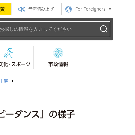
黄
音声読み上げ
For Foreigners
ームページ
文化・スポーツ
市政情報
出演
ビーダンス」の様子