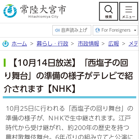
常陸大宮市公
検索
音声読み上げ
For Foreigners
ホーム
暮らし・行政
市政情報
広報
メデ
【10月14日放送】「西塩子の回
り舞台」の準備の様子がテレビで紹
介されます【NHK】
10月25日に行われる「西塩子の回り舞台」の
準備の様子が、NНKで生中継されます。江戸
時代から受け継がれ、約200年の歴史を持つ
農村歌舞伎舞台。6年ぶりの組み立てと公演に