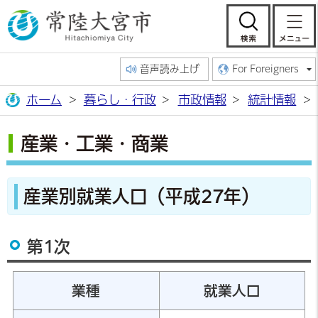
常陸大宮市公
検索
音声読み上げ
For Foreigners
ホーム
暮らし・行政
市政情報
統計情報
産業・工業・商業
産業別就業人口（
平成27年）
第1次
業種
就業人口