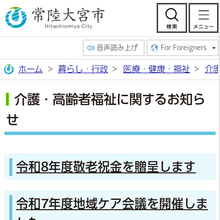
常陸大宮市公
検索
音声読み上げ
For Foreigners
ホーム
暮らし・行政
医療・健康・福祉
介
介護・高齢者福祉に関するお知ら
せ
令和8年度敬老祝金を贈呈します
令和7年度地域ケア会議を開催しま