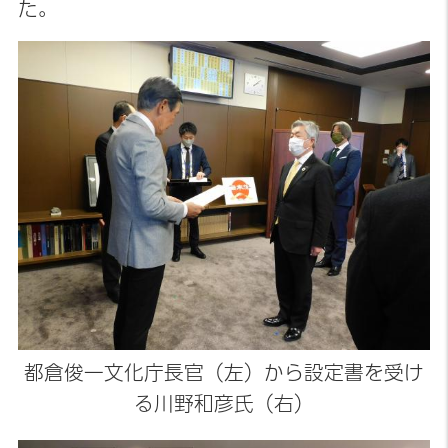
た。
都倉俊一文化庁長官（左）から設定書を受け
る川野和彦氏（右）