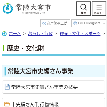
常陸大宮市公
検索
音声読み上げ
For Foreigners
ホーム
暮らし・行政
観光・文化・スポーツ
歴史・文化財
常陸大宮市史編さん事業
常陸大宮市史編さん事業の概要
市史編さん刊行物情報