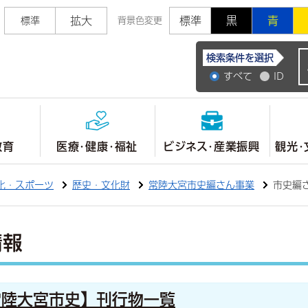
拡大
標準
黒
青
標準
背景色変更
常陸大宮市公式ホ
検索条件を選択
すべて
ID
教育
医療・健康・福祉
ビジネス・産業振興
観光・
化・スポーツ
歴史・文化財
常陸大宮市史編さん事業
市史編
情報
常陸大宮市史】刊行物一覧