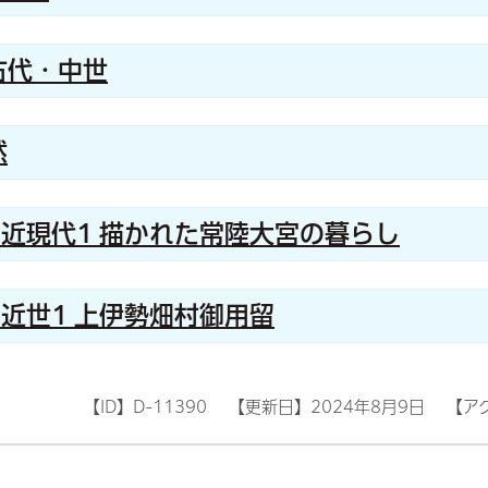
古代・中世
然
 近現代1 描かれた常陸大宮の暮らし
 近世1 上伊勢畑村御用留
【ID】
D-11390
【更新日】
2024年8月9日
【ア