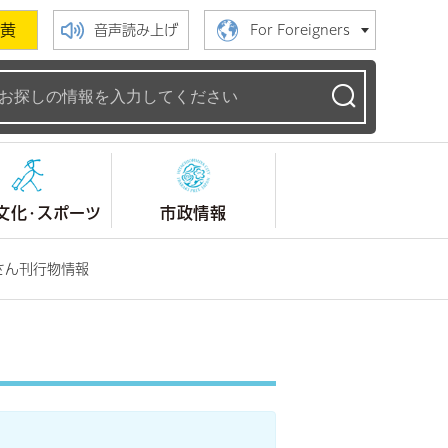
黄
音声読み上げ
For Foreigners
ームページ
文化・スポーツ
市政情報
さん刊行物情報