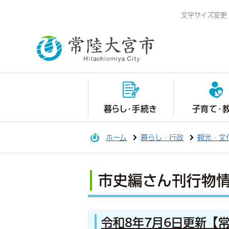
文字サイズ変更
暮らし・手続き
子育て・
ホーム
暮らし・行政
観光・文
市史編さん刊行物
令和8年7月6日更新【