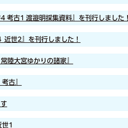
4 考古1 渡邉明採集資料』を刊行しました
４ 近世2』を刊行しました！
：常陸大宮ゆかりの諸家』
 考古』
ます
近世1