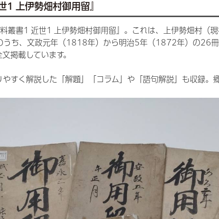
世1 上伊勢畑村御用留』
料叢書1 近世1 上伊勢畑村御用留』。これは、上伊勢畑村（
のうち、文政元年（1818年）から明治5年（1872年）の2
全文掲載しています。
りやすく解説した「解題」「コラム」や「語句解説」も収録。