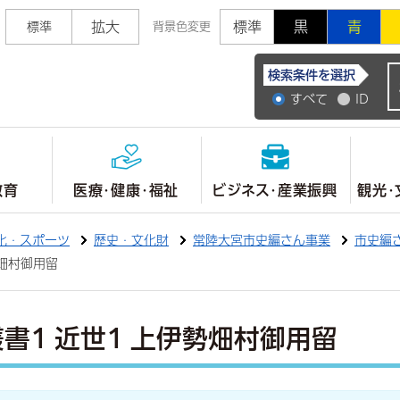
拡大
標準
黒
青
標準
背景色変更
常陸大宮市公式ホ
検索条件を選択
すべて
ID
教育
医療・健康・福祉
ビジネス・産業振興
観光・
化・スポーツ
歴史・文化財
常陸大宮市史編さん事業
市史編
勢畑村御用留
書1 近世1 上伊勢畑村御用留