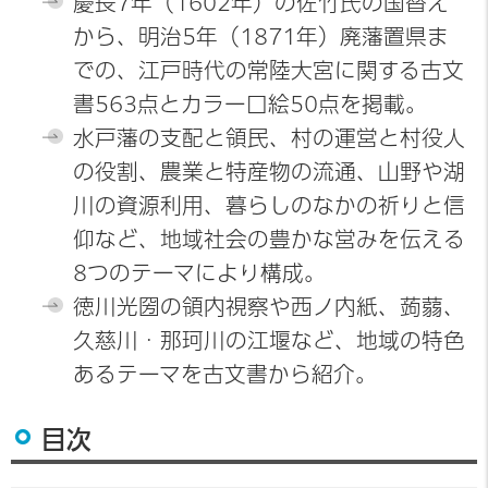
慶長7年（1602年）の佐竹氏の国替え
から、明治5年（1871年）廃藩置県ま
での、江戸時代の常陸大宮に関する古文
書563点とカラー口絵50点を掲載。
水戸藩の支配と領民、村の運営と村役人
の役割、農業と特産物の流通、山野や湖
川の資源利用、暮らしのなかの祈りと信
仰など、地域社会の豊かな営みを伝える
8つのテーマにより構成。
徳川光圀の領内視察や西ノ内紙、蒟蒻、
久慈川・那珂川の江堰など、地域の特色
あるテーマを古文書から紹介。
目次