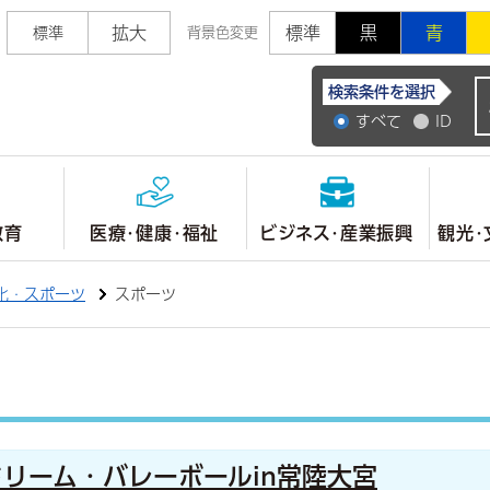
拡大
標準
黒
青
標準
背景色変更
常陸大宮市公式ホ
検索条件を選択
すべて
ID
教育
医療・健康・福祉
ビジネス・産業振興
観光・
化・スポーツ
スポーツ
リーム・バレーボールin常陸大宮