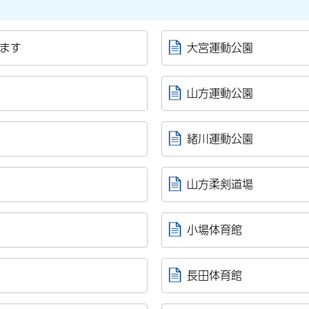
します
大宮運動公園
山方運動公園
緒川運動公園
山方柔剣道場
小場体育館
長田体育館