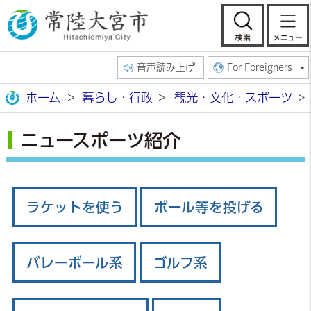
常陸大宮市公
検索
音声読み上げ
For Foreigners
ホーム
暮らし・行政
観光・文化・スポーツ
ニュースポーツ紹介
ラケットを使う
ボール等を投げる
バレーボール系
ゴルフ系