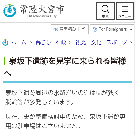
常陸大宮市公
検索
音声読み上げ
For Foreigners
ホーム
暮らし・行政
観光・文化・スポーツ
泉坂下遺跡を見学に来られる皆様
へ
泉坂下遺跡周辺の水路沿いの道は幅が狭く、
脱輪等が多発しています。
現在、史跡整備検討中のため、泉坂下遺跡専
用の駐車場はございません。