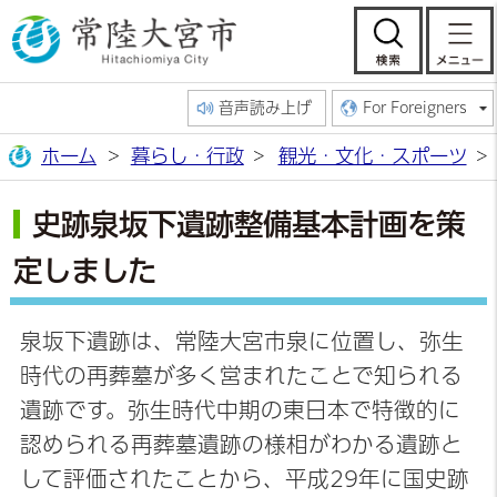
常陸大宮市公
検索
音声読み上げ
For Foreigners
ホーム
暮らし・行政
観光・文化・スポーツ
史跡泉坂下遺跡整備基本計画を策
定しました
泉坂下遺跡は、常陸大宮市泉に位置し、弥生
時代の再葬墓が多く営まれたことで知られる
遺跡です。弥生時代中期の東日本で特徴的に
認められる再葬墓遺跡の様相がわかる遺跡と
して評価されたことから、平成29年に国史跡