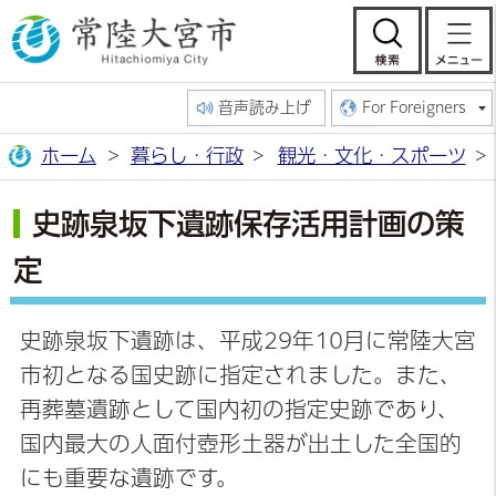
常陸大宮市公
検索
音声読み上げ
For Foreigners
ホーム
暮らし・行政
観光・文化・スポーツ
史跡泉坂下遺跡保存活用計画の策
定
史跡泉坂下遺跡は、平成29年10月に常陸大宮
市初となる国史跡に指定されました。また、
再葬墓遺跡として国内初の指定史跡であり、
国内最大の人面付壺形土器が出土した全国的
にも重要な遺跡です。