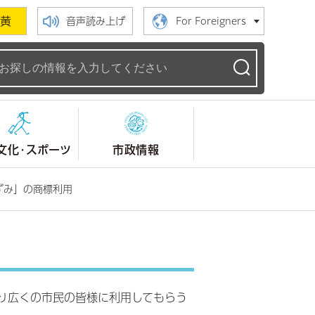
黄
音声読み上げ
For Foreigners
ームページ
文化・スポーツ
市政情報
ずみ」の商標利用
り広くの市民の皆様に利用してもらう