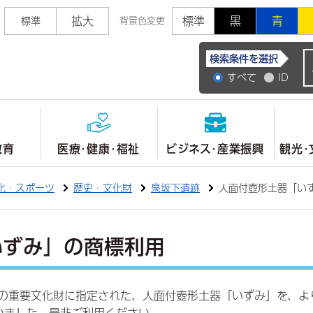
拡大
標準
黒
青
標準
背景色変更
常陸大宮市公式ホ
検索条件を選択
すべて
ID
教育
医療・健康・福祉
ビジネス・産業振興
観光・
化・スポーツ
歴史・文化財
泉坂下遺跡
人面付壺形土器「い
いずみ」の商標利用
国の重要文化財に指定された、人面付壺形土器「いずみ」を、よ