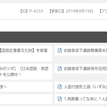
【ID】
P-4233
【更新日】
2019年8月19日
【ア
【国指定重要文化財】を修復
史跡泉坂下遺跡整備基本
みのツボ」（日本語版・英語
史跡泉坂下遺跡保存活用
トを公開中！
様へ
人面付壺形土器「いずみ
1.再葬墓ってなあに？