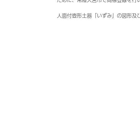
ために、常陸大宮市で商標登録を行
人面付壺形土器「いずみ」の図形及