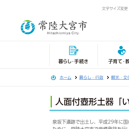
文字サイズ変更
暮らし・手続き
子育て・
ホーム
暮らし・行政
観光・文
人面付壺形土器「
泉坂下遺跡で出土し、平成29年に