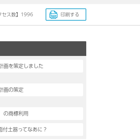
クセス数】
1996
印刷する
計画を策定しました
計画の策定
」の商標利用
人面付土器ってなあに？