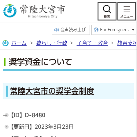
常陸大宮市公
検索
音声読み上げ
For Foreigners
ホーム
暮らし・行政
子育て・教育
教育支
奨学資金について
常陸大宮市の奨学金制度
【ID】
D-8480
【更新日】
2023年3月23日