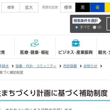
拡大
標準
黒
青
標準
背景色変更
常陸大宮市公式ホ
検索条件を選択
すべて
ID
教育
医療・健康・福祉
ビジネス・産業振興
観光・
手続き
協働・自治・コミュニティ
市民協働
お知らせ
基づく補助制度
生まちづくり計画に基づく補助制度