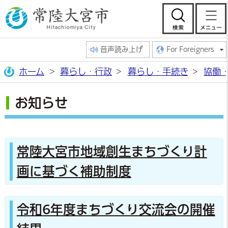
常陸大宮市公
検索
音声読み上げ
For Foreigners
ホーム
暮らし・行政
暮らし・手続き
協働
お知らせ
常陸大宮市地域創生まちづくり計
画に基づく補助制度
令和6年度まちづくり交流会の開催