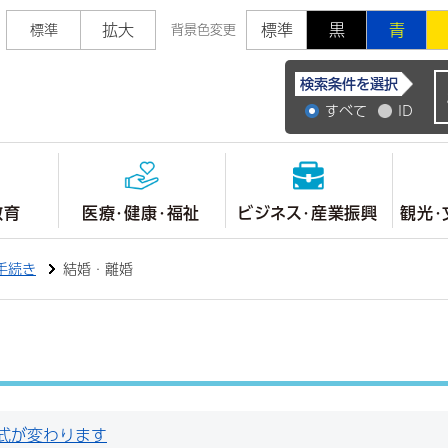
拡大
標準
黒
青
標準
背景色変更
常陸大宮市公式ホ
検索条件を選択
すべて
ID
教育
医療・健康・福祉
ビジネス・産業振興
観光・
手続き
結婚・離婚
式が変わります