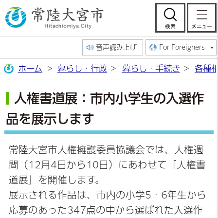
常陸大宮市公
検索
音声読み上げ
For Foreigners
ホーム
暮らし・行政
暮らし・手続き
各種
人権書道展：市内小学生の入選作
品を展示します
常陸大宮市人権擁護委員協議会では、人権週
間（12月4日から10日）にあわせて「人権書
道展」を開催します。
展示される作品は、市内の小学5・6年生から
応募のあった347点の中から選ばれた入選作