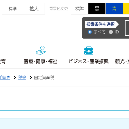
拡大
標準
黒
青
標準
背景色変更
常陸大宮市公式ホ
検索条件を選択
すべて
ID
教育
医療・健康・福祉
ビジネス・産業振興
観光・
手続き
税金
固定資産税