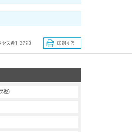
クセス数】
2793
印刷する
民税）