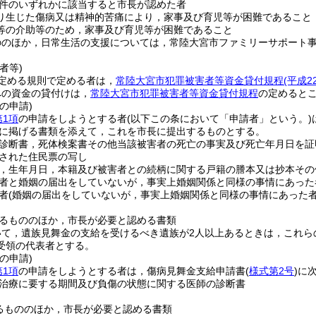
件のいずれかに該当すると市長が認めた者
り生じた傷病又は精神的苦痛により，家事及び育児等が困難であること
等の介助等のため，家事及び育児等が困難であること
ののほか，日常生活の支援については，常陸大宮市ファミリーサポート
者等)
定める規則で定める者は，
常陸大宮市犯罪被害者等資金貸付規程
(平成
への資金の貸付けは，
常陸大宮市犯罪被害者等資金貸付規程
の定めると
の申請)
第1項
の申請をしようとする者
(以下この条において「申請者」という。)
に掲げる書類を添えて，これを市長に提出するものとする。
診断書，死体検案書その他当該被害者の死亡の事実及び死亡年月日を証
された住民票の写し
，生年月日，本籍及び被害者との続柄に関する戸籍の謄本又は抄本その
者と婚姻の届出をしていないが，事実上婚姻関係と同様の事情にあった
者
(婚姻の届出をしていないが，事実上婚姻関係と同様の事情にあった者
るもののほか，市長が必要と認める書類
いて，遺族見舞金の支給を受けるべき遺族が2人以上あるときは，これら
受領の代表者とする。
の申請)
第1項
の申請をしようとする者は，傷病見舞金支給申請書
(
様式第2号
)
に
治療に要する期間及び負傷の状態に関する医師の診断書
るもののほか，市長が必要と認める書類