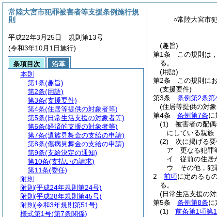
常陸大宮市犯罪被害者等支援条例施行規
則
○常陸大宮市
平成22年3月25日 規則第13号
(趣旨)
(令和3年10月1日施行)
第1条
この規則は
る。
条項目次
沿革
(用語)
本則
第2条
この規則に
第1条
(趣旨)
(支援要件)
第2条
(用語)
第3条
条例第2条第
第3条
(支援要件)
(住居等提供の対象
第4条
(住居等提供の対象者等)
第4条
条例第7条
に
第5条
(日常生活支援の対象者等)
(1)
被害者の配偶
第6条
(経済的支援の対象者等)
にしている親族
第7条
(遺族見舞金の支給の申請)
(2)
次に掲げる要
第8条
(傷病見舞金の支給の申請)
ア
更なる犯罪
第9条
(支給決定の通知)
イ
従前の住居
第10条
(支払いの請求)
ウ
その他，犯
第11条
(委任)
2
前項
に定めるも
附則
る。
附則
(平成24年規則第24号)
(日常生活支援の対
附則
(平成28年規則第45号)
第5条
条例第8条
に
附則
(令和3年規則第51号)
(1)
前条第1項第
様式第1号
(第7条関係)