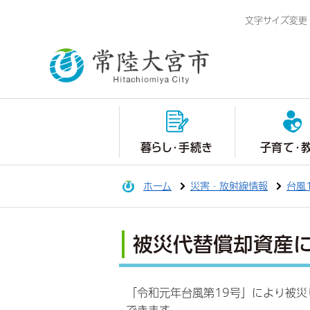
文字サイズ変更
暮らし・手続き
子育て・
ホーム
災害・放射線情報
台風
被災代替償却資産
「令和元年台風第19号」により被