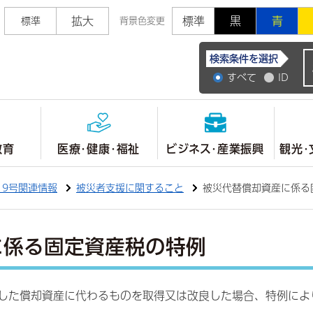
拡大
標準
黒
青
標準
背景色変更
常陸大宮市公式ホ
検索条件を選択
すべて
ID
教育
医療・健康・福祉
ビジネス・産業振興
観光・
19号関連情報
被災者支援に関すること
被災代替償却資産に係る
に係る固定資産税の特例
災した償却資産に代わるものを取得又は改良した場合、特例によ