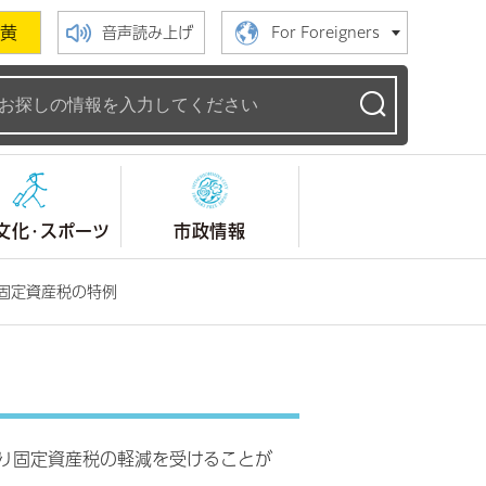
黄
音声読み上げ
For Foreigners
ームページ
文化・スポーツ
市政情報
固定資産税の特例
り固定資産税の軽減を受けることが