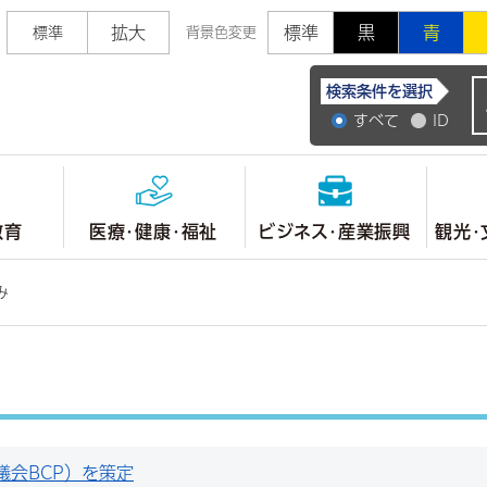
拡大
標準
黒
青
標準
背景色変更
常陸大宮市公式ホ
検索条件を選択
すべて
ID
教育
医療・健康・福祉
ビジネス・産業振興
観光・
み
議会BCP）を策定