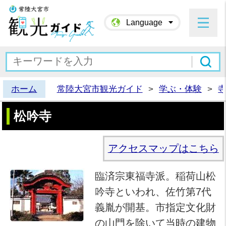
常陸大宮市観光ガイド
Language
ホーム
常陸大宮市観光ガイド
>
学ぶ・体験
>
松吟寺
アクセスマップはこちら
臨済宗東福寺派。稲荷山松
吟寺といわれ、佐竹第7代
義胤が開基。市指定文化財
の山門を除いて当時の建物