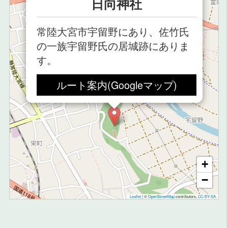
日向神社
常陸大宮市宇留野にあり、佐竹氏
の一族宇留野氏の居城跡にありま
す。
ルート案内(Googleマップ)
+
−
Leaflet
|
©
OpenStreetMap
contributors,
CC-BY-SA