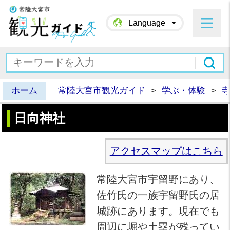
常陸大宮市観光ガイド
Language
ホーム
常陸大宮市観光ガイド
>
学ぶ・体験
>
日向神社
アクセスマップはこちら
常陸大宮市宇留野にあり、
佐竹氏の一族宇留野氏の居
城跡にあります。現在でも
周辺に堀や土塁が残ってい