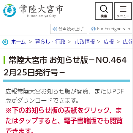
常陸大宮市公
検索
音声読み上げ
For Foreigners
ホーム
暮らし・行政
市政情報
広報
広報
常陸大宮市 お知らせ版－NO.464
2月25日発行号－
広報常陸大宮お知らせ版が閲覧、またはPDF
版がダウンロードできます。
※下のお知らせ版の表紙をクリック、ま
たはタップすると、電子書籍版でも閲覧
できます。