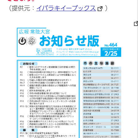
（提供元：
イバラキイーブックス
）