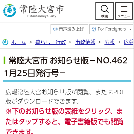
常陸大宮市公
検索
音声読み上げ
For Foreigners
ホーム
暮らし・行政
市政情報
広報
広報
常陸大宮市 お知らせ版－NO.462
1月25日発行号－
広報常陸大宮お知らせ版が閲覧、またはPDF
版がダウンロードできます。
※下のお知らせ版の表紙をクリック、ま
たはタップすると、電子書籍版でも閲覧
できます。