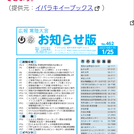
（提供元：
イバラキイーブックス
）