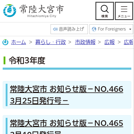
常陸大宮市公
検索
音声読み上げ
For Foreigners
ホーム
暮らし・行政
市政情報
広報
広報
令和3年度
常陸大宮市 お知らせ版－NO.466
3月25日発行号－
常陸大宮市 お知らせ版－NO.465