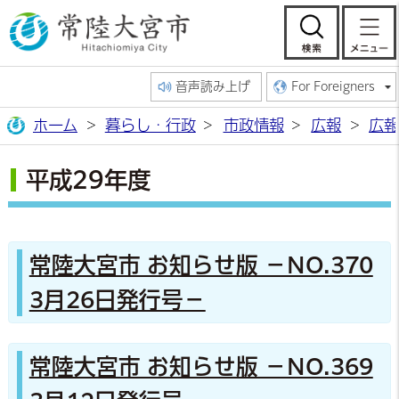
常陸大宮市公
検索
音声読み上げ
For Foreigners
ホーム
暮らし・行政
市政情報
広報
広報
平成29年度
常陸大宮市 お知らせ版 －NO.370
3月26日発行号－
常陸大宮市 お知らせ版 －NO.369