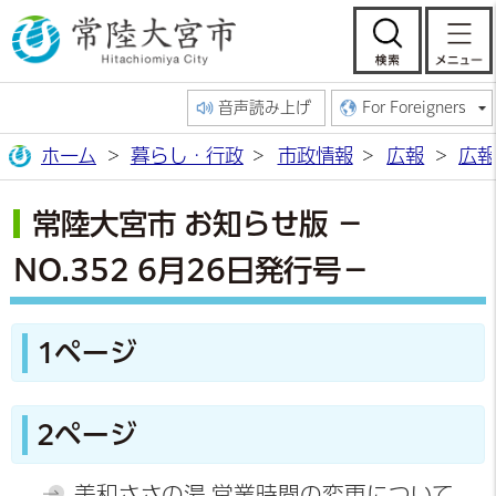
常陸大宮市公
検索
音声読み上げ
For Foreigners
ホーム
暮らし・行政
市政情報
広報
広報
常陸大宮市 お知らせ版 －
NO.352 6月26日発行号－
1ページ
2ページ
美和ささの湯 営業時間の変更について