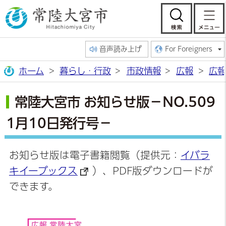
常陸大宮市公
検索
音声読み上げ
For Foreigners
ホーム
暮らし・行政
市政情報
広報
広報
常陸大宮市 お知らせ版－NO.509
1月10日発行号－
お知らせ版は電子書籍閲覧（提供元：
イバラ
キイーブックス
）、PDF版ダウンロードが
できます。