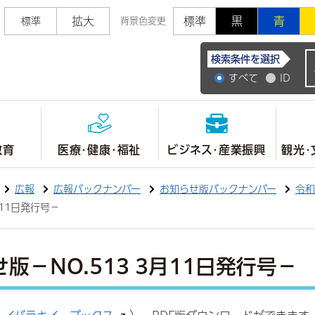
拡大
標準
黒
青
標準
背景色変更
常陸大宮市公式ホ
検索条件を選択
すべて
ID
教育
医療・健康・福祉
ビジネス・産業振興
観光・
広報
広報バックナンバー
お知らせ版バックナンバー
令和
月11日発行号－
版－NO.513 3月11日発行号－