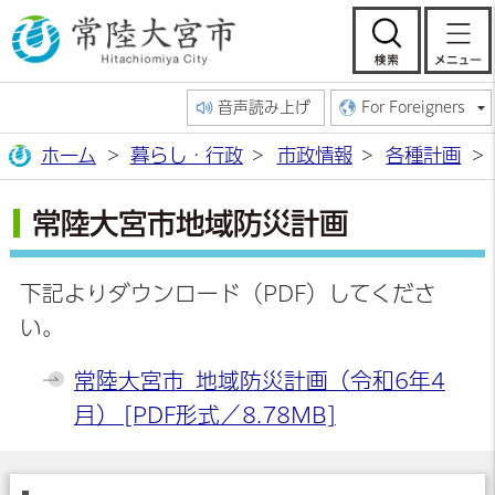
常陸大宮市公
検索
音声読み上げ
For Foreigners
ホーム
暮らし・行政
市政情報
各種計画
常陸大宮市地域防災計画
下記よりダウンロード（PDF）してくださ
い。
常陸大宮市_地域防災計画（令和6年4
月） [PDF形式／8.78MB]