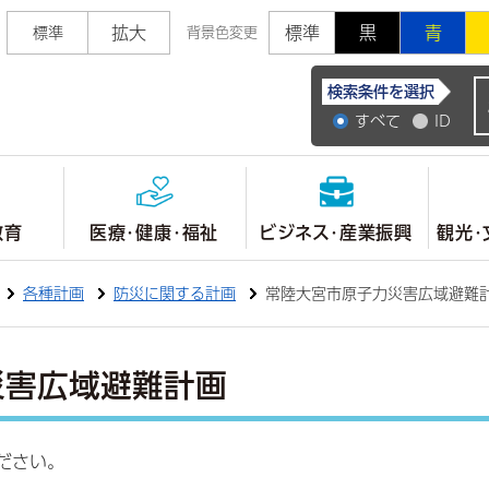
拡大
標準
黒
青
標準
背景色変更
常陸大宮市公式ホ
検索条件を選択
すべて
ID
教育
医療・健康・福祉
ビジネス・産業振興
観光・
各種計画
防災に関する計画
常陸大宮市原子力災害広域避難
災害広域避難計画
ださい。