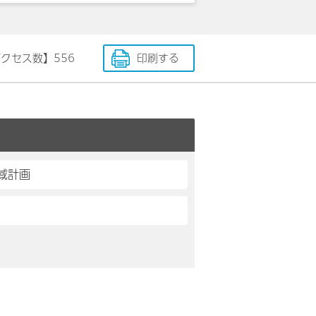
アクセス数】
556
印刷する
域計画