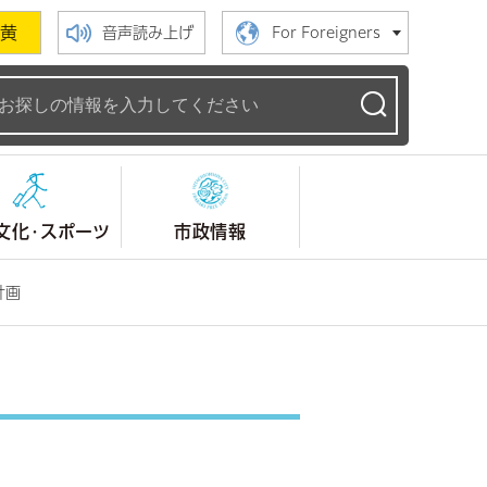
黄
音声読み上げ
For Foreigners
ームページ
文化・スポーツ
市政情報
計画