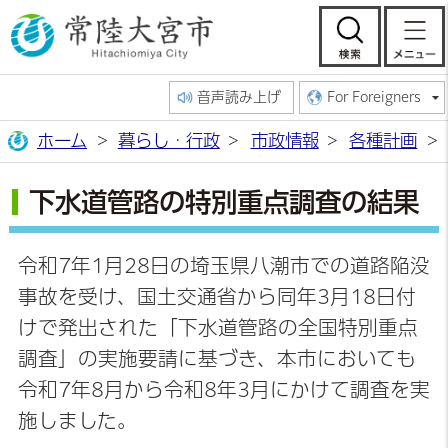
常陸大宮市公
検索
音声読み上げ
For Foreigners
ホーム
暮らし・行政
市政情報
各種計画
下水道管路の特別重点調査の結果
令和7年1月28日の埼玉県八潮市での道路陥没
事故を受け、国土交通省から同年3月18日付
けで発出された「下水道管路の全国特別重点
調査」の実施要請に基づき、本市においても
令和7年8月から令和8年3月にかけて調査を実
施しました。