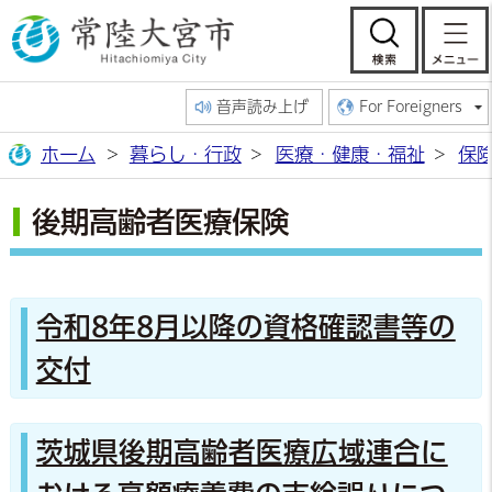
常陸大宮市公
検索
音声読み上げ
For Foreigners
ホーム
暮らし・行政
医療・健康・福祉
保
後期高齢者医療保険
令和8年8月以降の資格確認書等の
交付
茨城県後期高齢者医療広域連合に