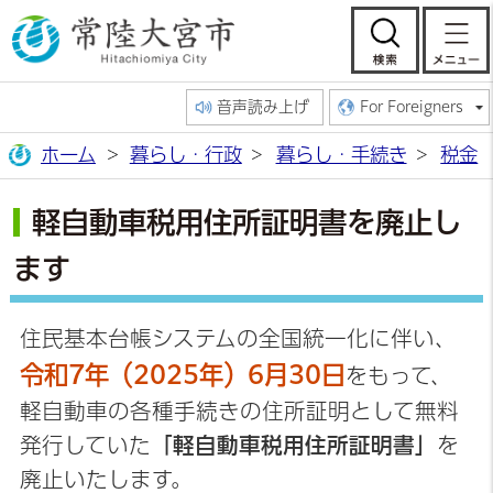
常陸大宮市公
検索
音声読み上げ
For Foreigners
ホーム
暮らし・行政
暮らし・手続き
税金
軽自動車税用住所証明書を廃止し
ます
住民基本台帳システムの全国統一化に伴い、
令和7年（2025年）6月30日
をもって、
軽自動車の各種手続きの住所証明として無料
発行していた
「軽自動車税用住所証明書」
を
廃止いたします。