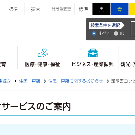
拡大
標準
黒
青
標準
背景色変更
常陸大宮市公式ホ
検索条件を選択
すべて
ID
教育
医療・健康・福祉
ビジネス・産業振興
観光・
手続き
住民・戸籍
住民・戸籍に関するお知らせ
証明書コン
付サービスのご案内