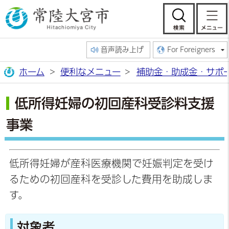
常陸大宮市公
検索
音声読み上げ
For Foreigners
ホーム
便利なメニュー
補助金・助成金・サポ
低所得妊婦の初回産科受診料支援
事業
低所得妊婦が産科医療機関で妊娠判定を受け
るための初回産科を受診した費用を助成しま
す。
対象者