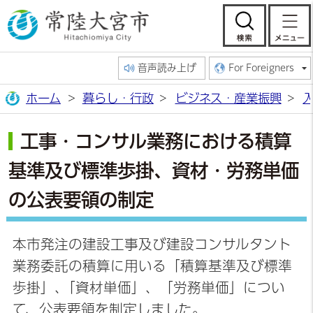
常陸大宮市公
検索
音声読み上げ
For Foreigners
ホーム
暮らし・行政
ビジネス・産業振興
工事・コンサル業務における積算
基準及び標準歩掛、資材・労務単価
の公表要領の制定
本市発注の建設工事及び建設コンサルタント
業務委託の積算に用いる「積算基準及び標準
歩掛」､「資材単価」、「労務単価」につい
て、公表要領を制定しました。