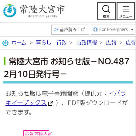
常陸大宮市公
検索
音声読み上げ
For Foreigners
ホーム
暮らし・行政
市政情報
広報
広報
常陸大宮市 お知らせ版－NO.487
2月10日発行号－
お知らせ版は電子書籍閲覧（提供元：
イバラ
キイーブックス
）、PDF版ダウンロードが
できます。