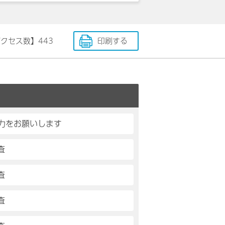
アクセス数】
443
印刷する
力をお願いします
査
査
査