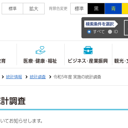
拡大
標準
黒
青
標準
背景色変更
常陸大宮市公式ホ
検索条件を選択
すべて
ID
教育
医療・健康・福祉
ビジネス・産業振興
観光・
統計情報
統計調査
令和5年度 実施の統計調査
統計調査
ついてお知らせします。