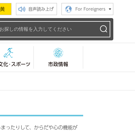
黄
音声読み上げ
For Foreigners
ームページ
文化・スポーツ
市政情報
しまったりして、からだや心の機能が