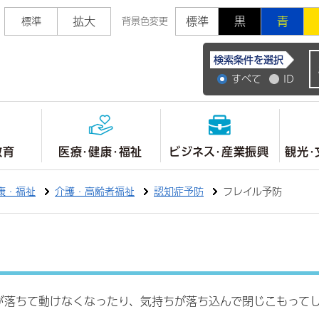
拡大
標準
黒
青
標準
背景色変更
常陸大宮市公式ホ
検索条件を選択
すべて
ID
教育
医療・健康・福祉
ビジネス・産業振興
観光・
康・福祉
介護・高齢者福祉
認知症予防
フレイル予防
が落ちて動けなくなったり、気持ちが落ち込んで閉じこもって