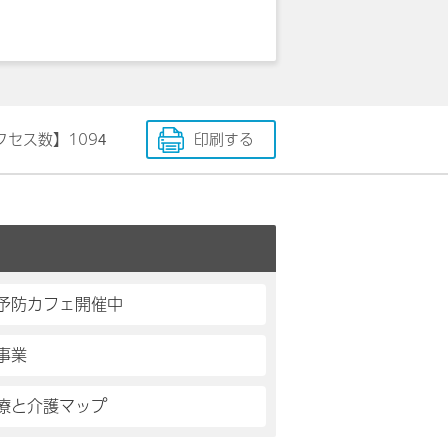
クセス数】
1094
印刷する
予防カフェ開催中
事業
療と介護マップ