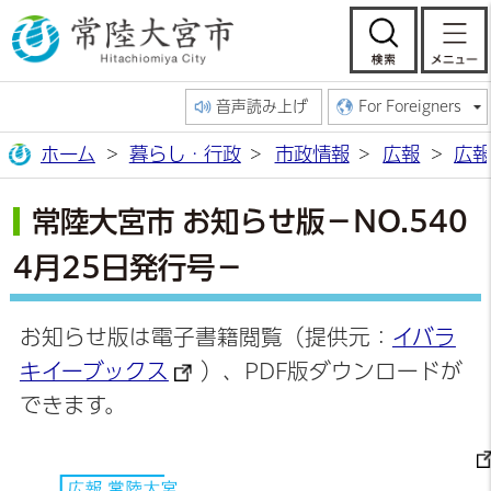
常陸大宮市公
検索
音声読み上げ
For Foreigners
ホーム
暮らし・行政
市政情報
広報
広報
常陸大宮市 お知らせ版－NO.540
4月25日発行号－
お知らせ版は電子書籍閲覧（提供元：
イバラ
キイーブックス
）、PDF版ダウンロードが
できます。