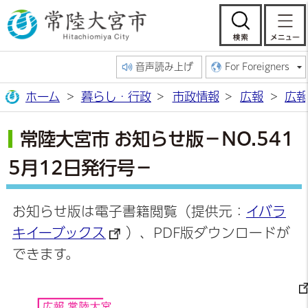
常陸大宮市公
検索
音声読み上げ
For Foreigners
ホーム
暮らし・行政
市政情報
広報
広報
常陸大宮市 お知らせ版－NO.541
5月12日発行号－
お知らせ版は電子書籍閲覧（提供元：
イバラ
キイーブックス
）、PDF版ダウンロードが
できます。