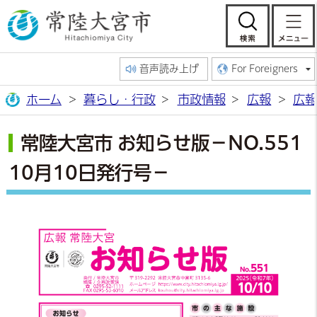
常陸大宮市公
検索
音声読み上げ
For Foreigners
ホーム
暮らし・行政
市政情報
広報
広報
常陸大宮市 お知らせ版－NO.551
10月10日発行号－