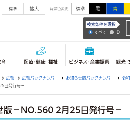
拡大
標準
黒
青
標準
背景色変更
常陸大宮市公式ホ
検索条件を選択
すべて
ID
教育
医療・健康・福祉
ビジネス・産業振興
観光・
広報
広報バックナンバー
お知らせ版バックナンバー
令和
月25日発行号－
版－NO.560 2月25日発行号－