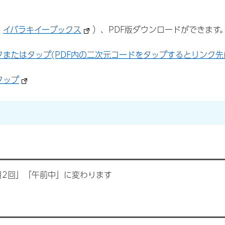
：
イバラキイーブックス
）、PDF版ダウンロードができます
クまたはタップ(PDF内の二次元コードをタップするとリンク先
タップ
月2回」「午前中」に変わります