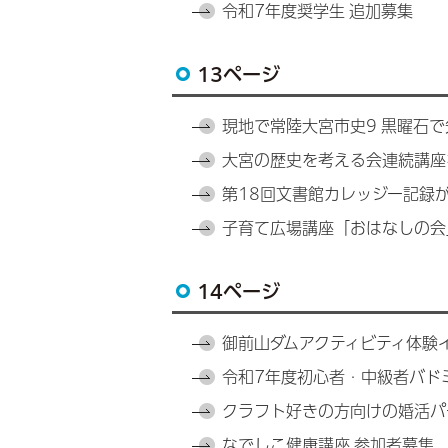
令和7年度奨学生 追加募集
13ページ
現地で常陸大宮市史9 黒曜石
大宮の歴史を考える会連続講座
第18回文書館カレッジー記録
子育て広場講座「おはなしの会
14ページ
御前山ダムアクティビティ体験
令和7年度初心者・中級者バド
クラフト好きの方向けの婚活パ
なでしこ健康講座 参加者募集