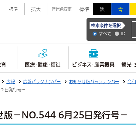
拡大
標準
黒
青
標準
背景色変更
常陸大宮市公式ホ
検索条件を選択
すべて
ID
教育
医療・健康・福祉
ビジネス・産業振興
観光・
広報
広報バックナンバー
お知らせ版バックナンバー
令和
月25日発行号－
版－NO.544 6月25日発行号－