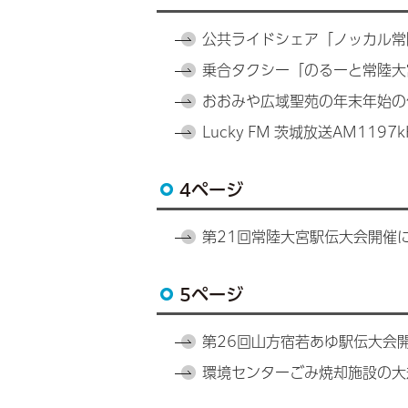
公共ライドシェア「ノッカル常
乗合タクシー「のるーと常陸大
おおみや広域聖苑の年末年始の
Lucky FM 茨城放送AM119
4ページ
第21回常陸大宮駅伝大会開催
5ページ
第26回山方宿若あゆ駅伝大会
環境センターごみ焼却施設の大