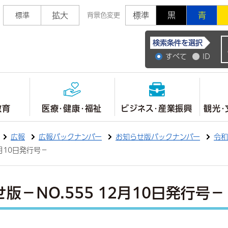
拡大
標準
黒
青
標準
背景色変更
常陸大宮市公式ホ
検索条件を選択
すべて
ID
教育
医療・健康・福祉
ビジネス・産業振興
観光・
広報
広報バックナンバー
お知らせ版バックナンバー
令和
2月10日発行号－
版－NO.555 12月10日発行号－