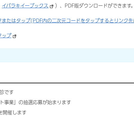
：
イバラキイーブックス
）、PDF版ダウンロードができます
クまたはタップ(PDF内の二次元コードをタップするとリンク先
タップ
診です
ト事業」の抽選応募が始まります
を開催します